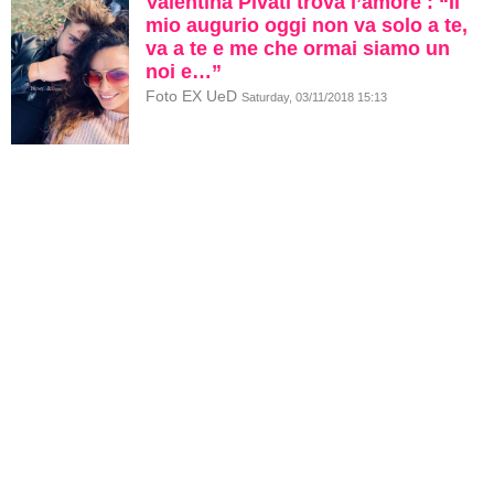
Valentina Pivati trova l’amore : “Il
mio augurio oggi non va solo a te,
va a te e me che ormai siamo un
noi e…”
Foto EX UeD
Saturday, 03/11/2018 15:13