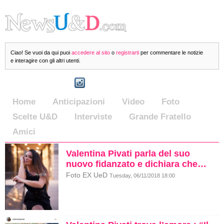
Ciao! Se vuoi da qui puoi
accedere al sito
o
registrarti
per commentare le notizie
e interagire con gli altri utenti.
Home
Anticipazioni
Video
Foto
Scelte U&D
Interviste
Grande Fratello
Amici
Valentina Pivati parla del suo
nuovo fidanzato e dichiara che…
Foto EX UeD
Tuesday, 06/11/2018 18:00