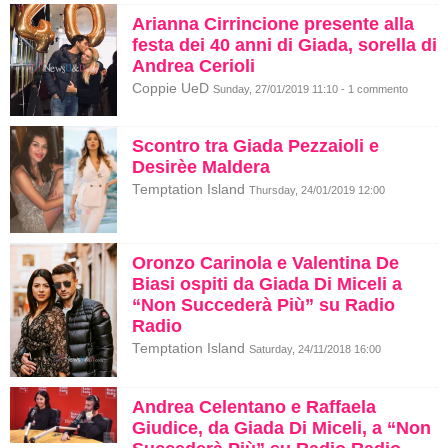
Arianna Cirrincione presente alla
festa dei 40 anni di Giada, sorella di
Andrea Cerioli
Coppie UeD
Sunday, 27/01/2019 11:10 - 1 commento
Scontro tra Giada Pezzaioli e
Desirèe Maldera
Temptation Island
Thursday, 24/01/2019 12:00
Oronzo Carinola e Valentina De
Biasi ospiti da Giada Di Miceli a
“Non Succederà Più” su Radio
Radio
Temptation Island
Saturday, 24/11/2018 16:00
Andrea Celentano e Raffaela
Giudice, da Giada Di Miceli, a “Non