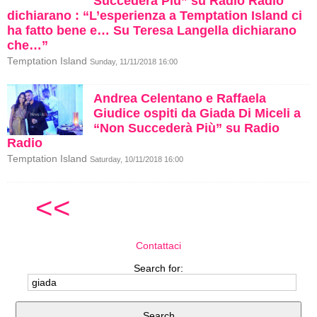
Succederà Più” su Radio Radio
dichiarano : “L’esperienza a Temptation Island ci
ha fatto bene e… Su Teresa Langella dichiarano
che…”
Temptation Island
Sunday, 11/11/2018 16:00
Andrea Celentano e Raffaela
Giudice ospiti da Giada Di Miceli a
“Non Succederà Più” su Radio
Radio
Temptation Island
Saturday, 10/11/2018 16:00
<<
Contattaci
Search for: