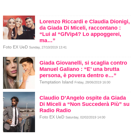
Lorenzo Riccardi e Claudia Dionigi,
da Giada Di Miceli, raccontano :
“Lui al “GfVip4? Lo appoggerei,
ma…”
Foto EX UeD
Sunday, 27/10/2019 13:41
Giada Giovanelli, si scaglia contro
Manuel Galiano : “E’ una brutta
persona, è povera dentro e…”
Temptation Island
Friday, 28/06/2019 16:00
Claudio D’Angelo ospite da Giada
Di Miceli a “Non Succederà Più” su
Radio Radio
Foto EX UeD
Saturday, 02/02/2019 14:00