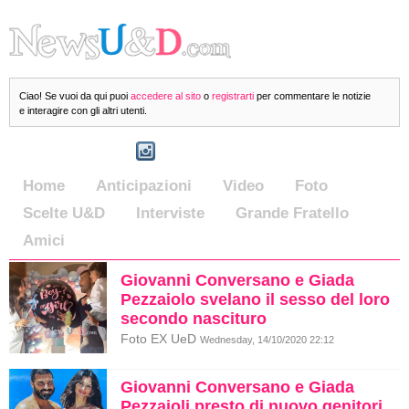
Ciao! Se vuoi da qui puoi
accedere al sito
o
registrarti
per commentare le notizie
e interagire con gli altri utenti.
Home
Anticipazioni
Video
Foto
Scelte U&D
Interviste
Grande Fratello
Amici
Giovanni Conversano e Giada
Pezzaiolo svelano il sesso del loro
secondo nascituro
Foto EX UeD
Wednesday, 14/10/2020 22:12
Giovanni Conversano e Giada
Pezzaioli presto di nuovo genitori