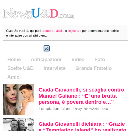
Ciao! Se vuoi da qui puoi
accedere al sito
o
registrarti
per commentare le notizie
e interagire con gli altri utenti.
Home
Anticipazioni
Video
Foto
Scelte U&D
Interviste
Grande Fratello
Amici
Giada Giovanelli, si scaglia contro
Manuel Galiano : “E’ una brutta
persona, è povera dentro e…”
Temptation Island
Friday, 28/06/2019 16:00
Giada Giovanelli dichiara : “Grazie
a “Temptation Island” ho realizzato