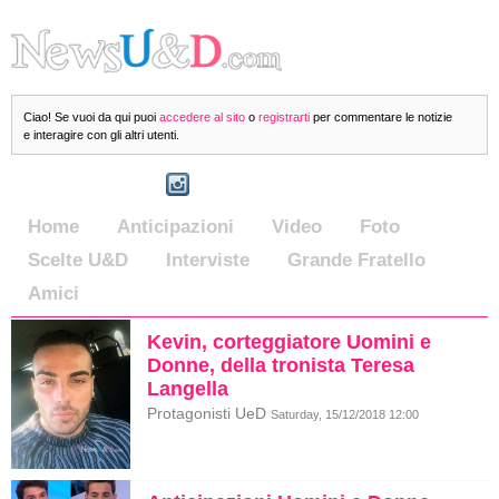
Ciao! Se vuoi da qui puoi
accedere al sito
o
registrarti
per commentare le notizie
e interagire con gli altri utenti.
Home
Anticipazioni
Video
Foto
Scelte U&D
Interviste
Grande Fratello
Amici
Kevin, corteggiatore Uomini e
Donne, della tronista Teresa
Langella
Protagonisti UeD
Saturday, 15/12/2018 12:00