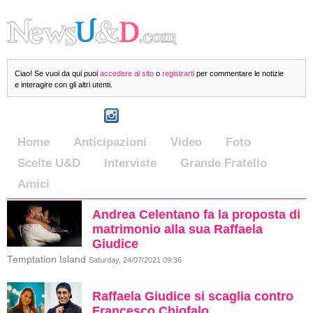
Ciao! Se vuoi da qui puoi
accedere al sito
o
registrarti
per commentare le notizie
e interagire con gli altri utenti.
Home
Anticipazioni
Video
Foto
Scelte U&D
Interviste
Grande Fratello
Amici
Andrea Celentano fa la proposta di
matrimonio alla sua Raffaela
Giudice
Temptation Island
Saturday, 24/07/2021 09:36
Raffaela Giudice si scaglia contro
Francesco Chiofalo