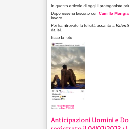
In questo articolo di oggi il protagonista pr
Dopo essersi lasciato con
Camilla Mangia
lavoro.
Poi ha ritrovato la felicità accanto a
Valent
da lei.
Ecco la foto :
Tags:
riccardo gismondi
Inserito in
Foto EX UeD
Anticipazioni Uomini e Do
registrato il 04/02/2023 : L