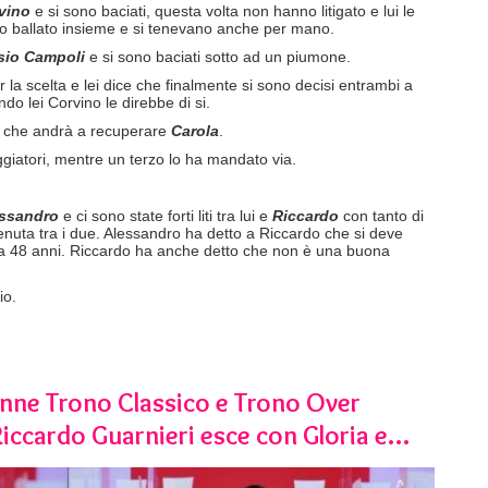
rvino
e si sono baciati, questa volta non hanno litigato e lui le
o ballato insieme e si tenevano anche per mano.
sio Campoli
e si sono baciati sotto ad un piumone.
la scelta e lei dice che finalmente si sono decisi entrambi a
do lei Corvino le direbbe di si.
o che andrà a recuperare
Carola
.
giatori, mentre un terzo lo ha mandato via.
ssandro
e ci sono state forti liti tra lui e
Riccardo
con tanto di
enuta tra i due. Alessandro ha detto a Riccardo che si deve
 a 48 anni. Riccardo ha anche detto che non è una buona
io.
nne Trono Classico e Trono Over
 Riccardo Guarnieri esce con Gloria e…