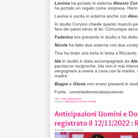
Lavinia
ha portato in esterna
Alessio Co
ha portato un regalo come sorpresa. Hann
Lavinia è uscita in esterna anche con
Ales
In studio Corvino chiede quanto manchi per 
fare dei passi verso di lei. Comunque secon
Federico
era presente in studio e ha dett
Nicole
ha fatto due esterna con due corteg
Tina ha tirato una torta in testa a Riccardo.
Ida
in studio è stata accompagnata da
Ale
parolacce reciproche, Ida non è mai interv
vergognare a vivere a casa con la madre,
madre.
Biagio
e
Gloria
non erano presenti in stud
Fonte : uominiedonneclassicoeover
Tags:
nuova registrazione
Inserito in
Anticipazioni Uomini e Donne
Anticipazioni Uomini e Do
registrato il 12/11/2022 :
Sunday, 13/11/2022