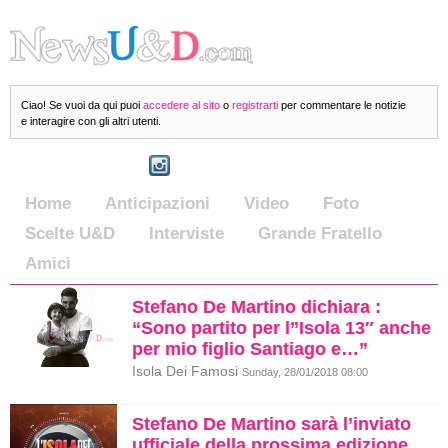
Ciao! Se vuoi da qui puoi
accedere al sito
o
registrarti
per commentare le notizie
e interagire con gli altri utenti.
Home
Anticipazioni
Video
Foto
Scelte U&D
Interviste
Grande Fratello
Amici
Stefano De Martino dichiara :
“Sono partito per l”Isola 13″ anche
per mio figlio Santiago e…”
Isola Dei Famosi
Sunday, 28/01/2018 08:00
Stefano De Martino sarà l’inviato
ufficiale della prossima edizione