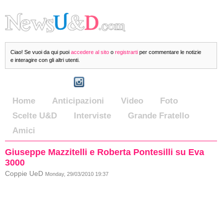
Ciao! Se vuoi da qui puoi
accedere al sito
o
registrarti
per commentare le notizie
e interagire con gli altri utenti.
Home
Anticipazioni
Video
Foto
Scelte U&D
Interviste
Grande Fratello
Amici
Giuseppe Mazzitelli e Roberta Pontesilli su Eva
3000
Coppie UeD
Monday, 29/03/2010 19:37