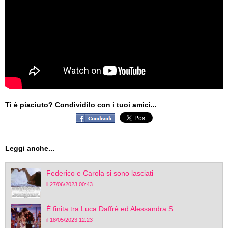
Ti è piaciuto? Condividilo con i tuoi amici...
Leggi anche...
Federico e Carola si sono lasciati
il 27/06/2023 00:43
È finita tra Luca Daffrè ed Alessandra S...
il 18/05/2023 12:23