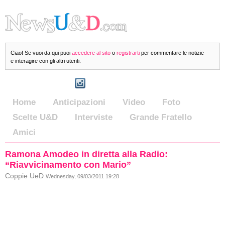
Ciao! Se vuoi da qui puoi
accedere al sito
o
registrarti
per commentare le notizie
e interagire con gli altri utenti.
Home
Anticipazioni
Video
Foto
Scelte U&D
Interviste
Grande Fratello
Amici
Ramona Amodeo in diretta alla Radio:
“Riavvicinamento con Mario”
Coppie UeD
Wednesday, 09/03/2011 19:28