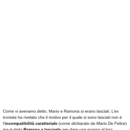
Come vi avevamo detto, Mario e Ramona si erano lasciati. L’ex
tronista ha rivelato che il motivo per il quale si sono lasciati non è
l’
incompatibilità caratteriale
(
come dichiarato da Mario De Felice
)
ma è stata
Ramona a lasciarlo
per dare una scossa al loro