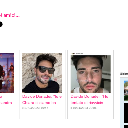
i amici...
Ultim
ca
Davide Donadei: “Io e
Davide Donadei: “Ho
ssandra
Chiara ci siamo ba...
tentato di riavvicin...
il 17/04/2023 15:57
il 16/04/2023 20:04