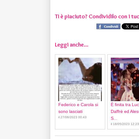
Ti è piaciuto? Condividilo con i tuo
Leggi anche...
Federico e Carola si
È finita tra Lu
sono lasciati
Daffrè ed Ale
il 27/06/2023 00:43
S...
il 18/05/2023 12:23