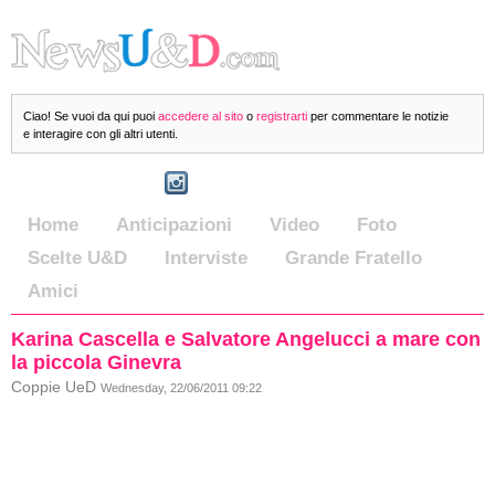
Ciao! Se vuoi da qui puoi
accedere al sito
o
registrarti
per commentare le notizie
e interagire con gli altri utenti.
Home
Anticipazioni
Video
Foto
Scelte U&D
Interviste
Grande Fratello
Amici
Karina Cascella e Salvatore Angelucci a mare con
la piccola Ginevra
Coppie UeD
Wednesday, 22/06/2011 09:22