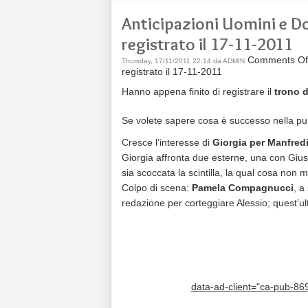
Anticipazioni Uomini e Do
registrato il 17-11-2011
Comments Of
Thursday, 17/11/2011 22:14 da ADMIN
registrato il 17-11-2011
Hanno appena finito di registrare il
trono d
Se volete sapere cosa è successo nella punt
Cresce l’interesse di
Giorgia per Manfredi
Giorgia affronta due esterne, una con Gi
sia scoccata la scintilla, la qual cosa n
Colpo di scena:
Pamela Compagnucci
, a
redazione per corteggiare Alessio; quest’ul
data-ad-client="ca-pub-8