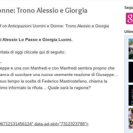
nne: Trono Alessio e Giorgia
Segui
f
on Anticipazioni Uomini e Donne: Trono Alessio e Giorgia
Ultim
i Alessio Lo Passo e Giorgia Lucini.
ata di oggi cliccate qui di seguito:
.
useppe e una con Manfredi e con Manfredi sembra proprio che
on manca di suscitare una nuova veemente reazione di Giuseppe…
 suo tempo la scelta di Federico Mastrostefano, chiama la
timo informato la rifiuta… Quale sarà la ragione?
696712131456124" data-ad-slot="7312323788">