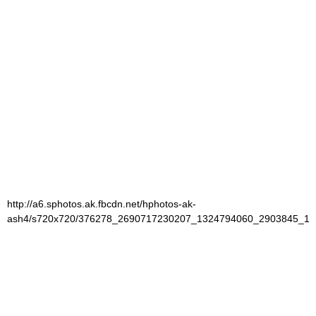
http://a6.sphotos.ak.fbcdn.net/hphotos-ak-
ash4/s720x720/376278_2690717230207_1324794060_2903845_13