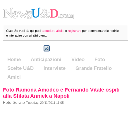
Ciao! Se vuoi da qui puoi
accedere al sito
o
registrarti
per commentare le notizie
e interagire con gli altri utenti.
Home
Anticipazioni
Video
Foto
Scelte U&D
Interviste
Grande Fratello
Amici
Foto Ramona Amodeo e Fernando Vitale ospiti
alla Sfilata Anniek a Napoli
Foto Serate
Tuesday, 29/11/2011 11:05