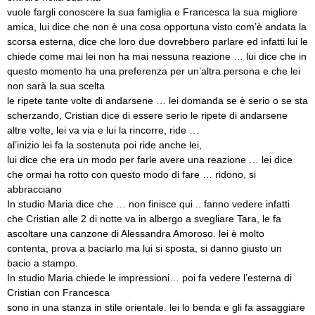
vuole fargli conoscere la sua famiglia e Francesca la sua migliore
amica, lui dice che non è una cosa opportuna visto com’è andata la
scorsa esterna, dice che loro due dovrebbero parlare ed infatti lui le
chiede come mai lei non ha mai nessuna reazione … lui dice che in
questo momento ha una preferenza per un’altra persona e che lei
non sarà la sua scelta
le ripete tante volte di andarsene … lei domanda se è serio o se sta
scherzando, Cristian dice di essere serio le ripete di andarsene
altre volte, lei va via e lui la rincorre, ride …
al’inizio lei fa la sostenuta poi ride anche lei,
lui dice che era un modo per farle avere una reazione … lei dice
che ormai ha rotto con questo modo di fare … ridono, si
abbracciano
In studio Maria dice che … non finisce qui .. fanno vedere infatti
che Cristian alle 2 di notte va in albergo a svegliare Tara, le fa
ascoltare una canzone di Alessandra Amoroso. lei è molto
contenta, prova a baciarlo ma lui si sposta, si danno giusto un
bacio a stampo.
In studio Maria chiede le impressioni… poi fa vedere l’esterna di
Cristian con Francesca
sono in una stanza in stile orientale. lei lo benda e gli fa assaggiare