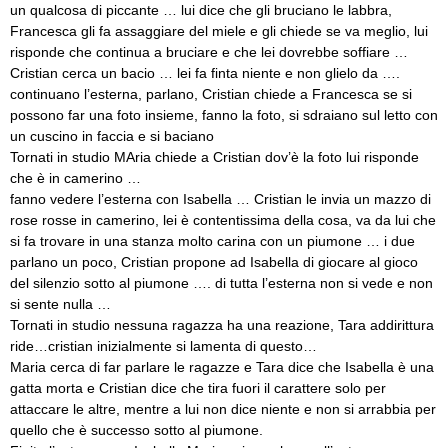
un qualcosa di piccante … lui dice che gli bruciano le labbra,
Francesca gli fa assaggiare del miele e gli chiede se va meglio, lui
risponde che continua a bruciare e che lei dovrebbe soffiare …
Cristian cerca un bacio … lei fa finta niente e non glielo da ….
continuano l’esterna, parlano, Cristian chiede a Francesca se si
possono far una foto insieme, fanno la foto, si sdraiano sul letto con
un cuscino in faccia e si baciano
Tornati in studio MAria chiede a Cristian dov’è la foto lui risponde
che è in camerino …
fanno vedere l’esterna con Isabella … Cristian le invia un mazzo di
rose rosse in camerino, lei è contentissima della cosa, va da lui che
si fa trovare in una stanza molto carina con un piumone … i due
parlano un poco, Cristian propone ad Isabella di giocare al gioco
del silenzio sotto al piumone …. di tutta l’esterna non si vede e non
si sente nulla …
Tornati in studio nessuna ragazza ha una reazione, Tara addirittura
ride…cristian inizialmente si lamenta di questo…
Maria cerca di far parlare le ragazze e Tara dice che Isabella è una
gatta morta e Cristian dice che tira fuori il carattere solo per
attaccare le altre, mentre a lui non dice niente e non si arrabbia per
quello che è successo sotto al piumone.