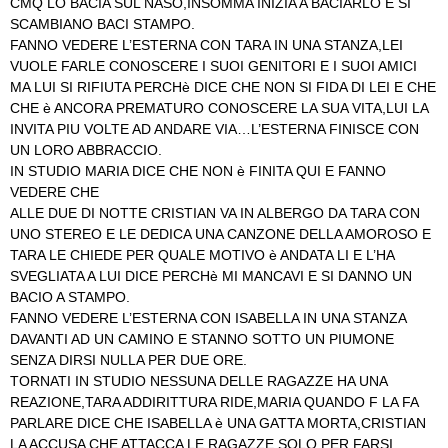
CMQ LO BACIA SUL NASO,INSOMMA INIZIA A BACIARLO E SI
SCAMBIANO BACI STAMPO.
FANNO VEDERE L’ESTERNA CON TARA IN UNA STANZA,LEI
VUOLE FARLE CONOSCERE I SUOI GENITORI E I SUOI AMICI
MA LUI SI RIFIUTA PERCHè DICE CHE NON SI FIDA DI LEI E CHE
CHE è ANCORA PREMATURO CONOSCERE LA SUA VITA,LUI LA
INVITA PIU VOLTE AD ANDARE VIA…L’ESTERNA FINISCE CON
UN LORO ABBRACCIO.
IN STUDIO MARIA DICE CHE NON è FINITA QUI E FANNO
VEDERE CHE
ALLE DUE DI NOTTE CRISTIAN VA IN ALBERGO DA TARA CON
UNO STEREO E LE DEDICA UNA CANZONE DELLA AMOROSO E
TARA LE CHIEDE PER QUALE MOTIVO è ANDATA LI E L’HA
SVEGLIATA A LUI DICE PERCHè MI MANCAVI E SI DANNO UN
BACIO A STAMPO.
FANNO VEDERE L’ESTERNA CON ISABELLA IN UNA STANZA
DAVANTI AD UN CAMINO E STANNO SOTTO UN PIUMONE
SENZA DIRSI NULLA PER DUE ORE.
TORNATI IN STUDIO NESSUNA DELLE RAGAZZE HA UNA
REAZIONE,TARA ADDIRITTURA RIDE,MARIA QUANDO F LA FA
PARLARE DICE CHE ISABELLA è UNA GATTA MORTA,CRISTIAN
LA ACCUSA CHE ATTACCA LE RAGAZZE SOLO PER FARSI