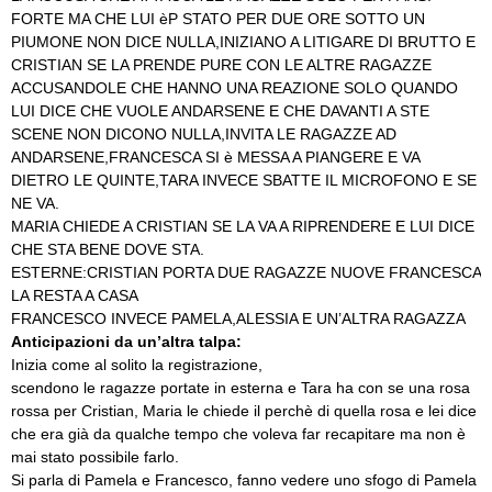
FORTE MA CHE LUI èP STATO PER DUE ORE SOTTO UN
PIUMONE NON DICE NULLA,INIZIANO A LITIGARE DI BRUTTO E
CRISTIAN SE LA PRENDE PURE CON LE ALTRE RAGAZZE
ACCUSANDOLE CHE HANNO UNA REAZIONE SOLO QUANDO
LUI DICE CHE VUOLE ANDARSENE E CHE DAVANTI A STE
SCENE NON DICONO NULLA,INVITA LE RAGAZZE AD
ANDARSENE,FRANCESCA SI è MESSA A PIANGERE E VA
DIETRO LE QUINTE,TARA INVECE SBATTE IL MICROFONO E SE
NE VA.
MARIA CHIEDE A CRISTIAN SE LA VA A RIPRENDERE E LUI DICE
CHE STA BENE DOVE STA.
ESTERNE:CRISTIAN PORTA DUE RAGAZZE NUOVE FRANCESCA
LA RESTA A CASA
FRANCESCO INVECE PAMELA,ALESSIA E UN’ALTRA RAGAZZA
Anticipazioni da un’altra talpa:
Inizia come al solito la registrazione,
scendono le ragazze portate in esterna e Tara ha con se una rosa
rossa per Cristian, Maria le chiede il perchè di quella rosa e lei dice
che era già da qualche tempo che voleva far recapitare ma non è
mai stato possibile farlo.
Si parla di Pamela e Francesco, fanno vedere uno sfogo di Pamela