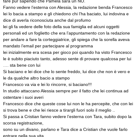
fare pur sapendo che Pamela sarà un NO.
Fanno vedere l’esterna con Alessia, la redazione benda Francesco
lei lo bacia a stampo e gli chiedono chi l’ha baciato, lui indovina e
dice di averla riconosciuta anche dal profumo
lei gli fa vedere delle foto della sua famiglia ed alcuni oggetti
personali ed un foglietto che era l’appuntamento con la redazione
per andare a fare la corteggiatrice, gli spiega che la sorella aveva
mandato l’email per partecipare al programma
lei inizialmente era scesa per gioco poi quando ha visto Francesco
le è subito piaciuto tanto, adesso sente di provare qualcosa per lui
…. sta bene con lui
Si baciano e lei dice che lo sente freddo, lui dice che non è vero e
le da qualche altro bacio a stampo
Francesco va via e lei lo rincorre, si baciano!!!
In studio attaccano Alessia sempre per il fatto che lei continua ad
ostentare i suoi averi
Francesco dice che queste cose lui non le ha percepite, che con lei
si trova bene e che lei riesce a tirargli fuori solo il meglio ..
Si passa a Cristian fanno vedere l’esterna con Tara, subito dopo la
scorsa registrazione,
sono su un divano, parlano e Tara dice a Cristian che vuole farlo
entrare nella sua vita