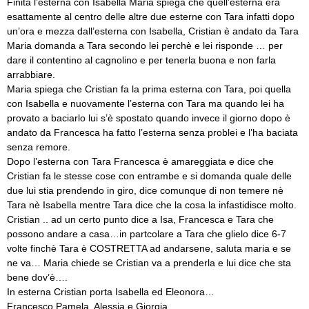
Finita l’esterna con Isabella Maria spiega che quell’esterna era
esattamente al centro delle altre due esterne con Tara infatti dopo
un’ora e mezza dall’esterna con Isabella, Cristian è andato da Tara
Maria domanda a Tara secondo lei perchè e lei risponde … per
dare il contentino al cagnolino e per tenerla buona e non farla
arrabbiare.
Maria spiega che Cristian fa la prima esterna con Tara, poi quella
con Isabella e nuovamente l’esterna con Tara ma quando lei ha
provato a baciarlo lui s’è spostato quando invece il giorno dopo è
andato da Francesca ha fatto l’esterna senza problei e l’ha baciata
senza remore.
Dopo l’esterna con Tara Francesca è amareggiata e dice che
Cristian fa le stesse cose con entrambe e si domanda quale delle
due lui stia prendendo in giro, dice comunque di non temere nè
Tara nè Isabella mentre Tara dice che la cosa la infastidisce molto.
Cristian .. ad un certo punto dice a Isa, Francesca e Tara che
possono andare a casa…in partcolare a Tara che glielo dice 6-7
volte finchè Tara è COSTRETTA ad andarsene, saluta maria e se
ne va… Maria chiede se Cristian va a prenderla e lui dice che sta
bene dov’è….
In esterna Cristian porta Isabella ed Eleonora…
Francesco Pamela, Alessia e Giorgia