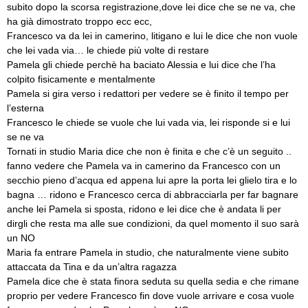
subito dopo la scorsa registrazione,dove lei dice che se ne va, che
ha già dimostrato troppo ecc ecc,
Francesco va da lei in camerino, litigano e lui le dice che non vuole
che lei vada via… le chiede più volte di restare
Pamela gli chiede perchè ha baciato Alessia e lui dice che l’ha
colpito fisicamente e mentalmente
Pamela si gira verso i redattori per vedere se è finito il tempo per
l’esterna
Francesco le chiede se vuole che lui vada via, lei risponde si e lui
se ne va
Tornati in studio Maria dice che non è finita e che c’è un seguito ..
fanno vedere che Pamela va in camerino da Francesco con un
secchio pieno d’acqua ed appena lui apre la porta lei glielo tira e lo
bagna … ridono e Francesco cerca di abbracciarla per far bagnare
anche lei Pamela si sposta, ridono e lei dice che è andata li per
dirgli che resta ma alle sue condizioni, da quel momento il suo sarà
un NO
Maria fa entrare Pamela in studio, che naturalmente viene subito
attaccata da Tina e da un’altra ragazza
Pamela dice che è stata finora seduta su quella sedia e che rimane
proprio per vedere Francesco fin dove vuole arrivare e cosa vuole