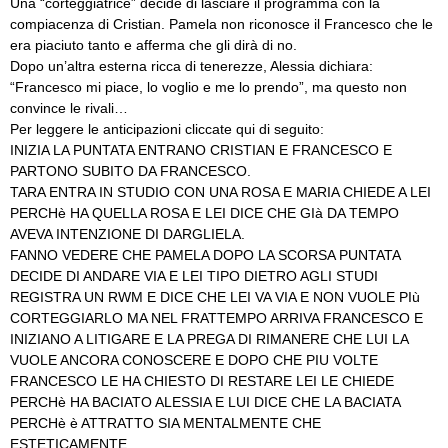
Una “corteggiatrice” decide di lasciare il programma con la
compiacenza di Cristian. Pamela non riconosce il Francesco che le
era piaciuto tanto e afferma che gli dirà di no.
Dopo un’altra esterna ricca di tenerezze, Alessia dichiara:
“Francesco mi piace, lo voglio e me lo prendo”, ma questo non
convince le rivali…
Per leggere le anticipazioni cliccate qui di seguito:
INIZIA LA PUNTATA ENTRANO CRISTIAN E FRANCESCO E
PARTONO SUBITO DA FRANCESCO.
TARA ENTRA IN STUDIO CON UNA ROSA E MARIA CHIEDE A LEI
PERCHè HA QUELLA ROSA E LEI DICE CHE GIà DA TEMPO
AVEVA INTENZIONE DI DARGLIELA.
FANNO VEDERE CHE PAMELA DOPO LA SCORSA PUNTATA
DECIDE DI ANDARE VIA E LEI TIPO DIETRO AGLI STUDI
REGISTRA UN RWM E DICE CHE LEI VA VIA E NON VUOLE PIù
CORTEGGIARLO MA NEL FRATTEMPO ARRIVA FRANCESCO E
INIZIANO A LITIGARE E LA PREGA DI RIMANERE CHE LUI LA
VUOLE ANCORA CONOSCERE E DOPO CHE PIU VOLTE
FRANCESCO LE HA CHIESTO DI RESTARE LEI LE CHIEDE
PERCHè HA BACIATO ALESSIA E LUI DICE CHE LA BACIATA
PERCHè è ATTRATTO SIA MENTALMENTE CHE
ESTETICAMENTE.