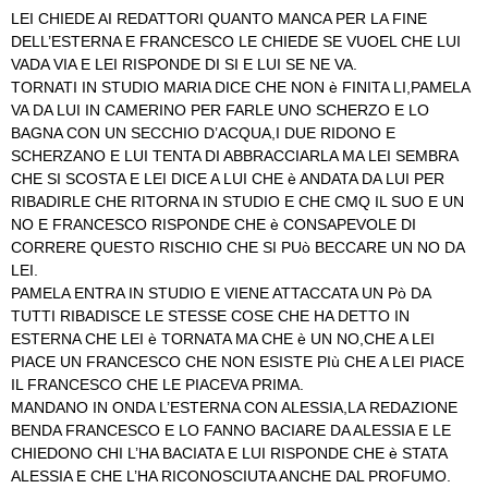
LEI CHIEDE AI REDATTORI QUANTO MANCA PER LA FINE
DELL’ESTERNA E FRANCESCO LE CHIEDE SE VUOEL CHE LUI
VADA VIA E LEI RISPONDE DI SI E LUI SE NE VA.
TORNATI IN STUDIO MARIA DICE CHE NON è FINITA LI,PAMELA
VA DA LUI IN CAMERINO PER FARLE UNO SCHERZO E LO
BAGNA CON UN SECCHIO D’ACQUA,I DUE RIDONO E
SCHERZANO E LUI TENTA DI ABBRACCIARLA MA LEI SEMBRA
CHE SI SCOSTA E LEI DICE A LUI CHE è ANDATA DA LUI PER
RIBADIRLE CHE RITORNA IN STUDIO E CHE CMQ IL SUO E UN
NO E FRANCESCO RISPONDE CHE è CONSAPEVOLE DI
CORRERE QUESTO RISCHIO CHE SI PUò BECCARE UN NO DA
LEI.
PAMELA ENTRA IN STUDIO E VIENE ATTACCATA UN Pò DA
TUTTI RIBADISCE LE STESSE COSE CHE HA DETTO IN
ESTERNA CHE LEI è TORNATA MA CHE è UN NO,CHE A LEI
PIACE UN FRANCESCO CHE NON ESISTE PIù CHE A LEI PIACE
IL FRANCESCO CHE LE PIACEVA PRIMA.
MANDANO IN ONDA L’ESTERNA CON ALESSIA,LA REDAZIONE
BENDA FRANCESCO E LO FANNO BACIARE DA ALESSIA E LE
CHIEDONO CHI L’HA BACIATA E LUI RISPONDE CHE è STATA
ALESSIA E CHE L’HA RICONOSCIUTA ANCHE DAL PROFUMO.