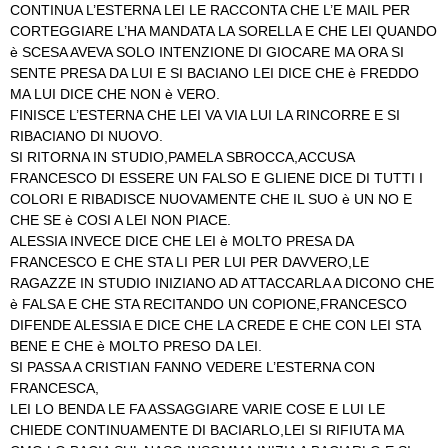
CONTINUA L’ESTERNA LEI LE RACCONTA CHE L’E MAIL PER
CORTEGGIARE L’HA MANDATA LA SORELLA E CHE LEI QUANDO
è SCESA AVEVA SOLO INTENZIONE DI GIOCARE MA ORA SI
SENTE PRESA DA LUI E SI BACIANO LEI DICE CHE è FREDDO
MA LUI DICE CHE NON è VERO.
FINISCE L’ESTERNA CHE LEI VA VIA LUI LA RINCORRE E SI
RIBACIANO DI NUOVO.
SI RITORNA IN STUDIO,PAMELA SBROCCA,ACCUSA
FRANCESCO DI ESSERE UN FALSO E GLIENE DICE DI TUTTI I
COLORI E RIBADISCE NUOVAMENTE CHE IL SUO è UN NO E
CHE SE è COSI A LEI NON PIACE.
ALESSIA INVECE DICE CHE LEI è MOLTO PRESA DA
FRANCESCO E CHE STA LI PER LUI PER DAVVERO,LE
RAGAZZE IN STUDIO INIZIANO AD ATTACCARLA A DICONO CHE
è FALSA E CHE STA RECITANDO UN COPIONE,FRANCESCO
DIFENDE ALESSIA E DICE CHE LA CREDE E CHE CON LEI STA
BENE E CHE è MOLTO PRESO DA LEI.
SI PASSA A CRISTIAN FANNO VEDERE L’ESTERNA CON
FRANCESCA,
LEI LO BENDA LE FA ASSAGGIARE VARIE COSE E LUI LE
CHIEDE CONTINUAMENTE DI BACIARLO,LEI SI RIFIUTA MA