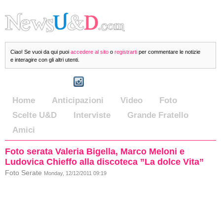
Ciao! Se vuoi da qui puoi
accedere al sito
o
registrarti
per commentare le notizie
e interagire con gli altri utenti.
Home
Anticipazioni
Video
Foto
Scelte U&D
Interviste
Grande Fratello
Amici
Foto serata Valeria Bigella, Marco Meloni e
Ludovica Chieffo alla discoteca ”La dolce Vita”
Foto Serate
Monday, 12/12/2011 09:19