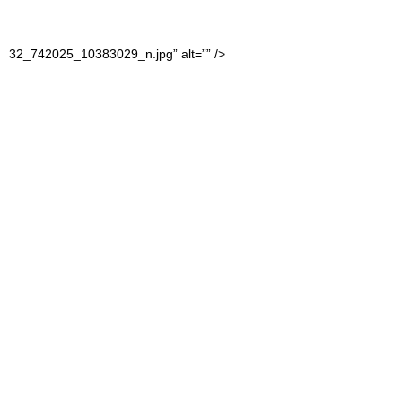
32_742025_10383029_n.jpg” alt=”” />