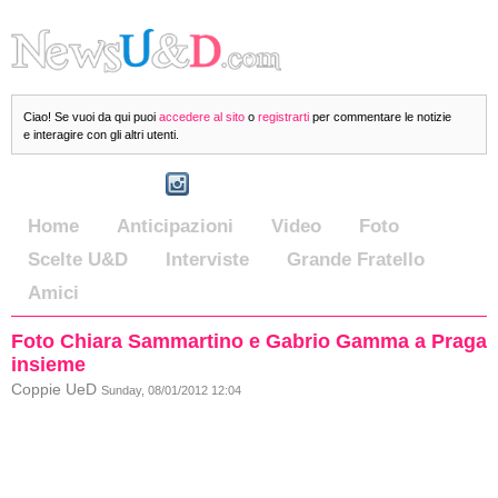
Ciao! Se vuoi da qui puoi
accedere al sito
o
registrarti
per commentare le notizie
e interagire con gli altri utenti.
Home
Anticipazioni
Video
Foto
Scelte U&D
Interviste
Grande Fratello
Amici
Foto Chiara Sammartino e Gabrio Gamma a Praga
insieme
Coppie UeD
Sunday, 08/01/2012 12:04