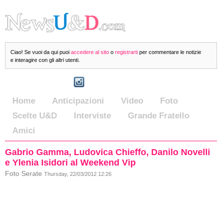
Ciao! Se vuoi da qui puoi
accedere al sito
o
registrarti
per commentare le notizie
e interagire con gli altri utenti.
Home
Anticipazioni
Video
Foto
Scelte U&D
Interviste
Grande Fratello
Amici
Gabrio Gamma, Ludovica Chieffo, Danilo Novelli
e Ylenia Isidori al Weekend Vip
Foto Serate
Thursday, 22/03/2012 12:26