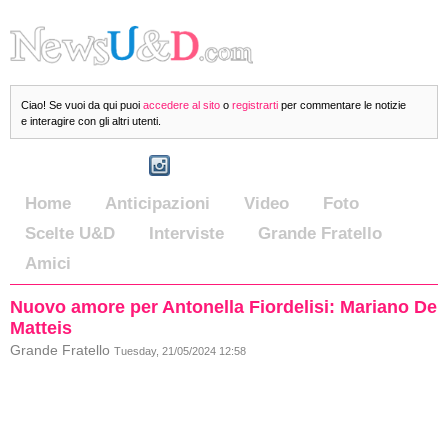
Ciao! Se vuoi da qui puoi
accedere al sito
o
registrarti
per commentare le notizie
e interagire con gli altri utenti.
Home
Anticipazioni
Video
Foto
Scelte U&D
Interviste
Grande Fratello
Amici
Nuovo amore per Antonella Fiordelisi: Mariano De
Matteis
Grande Fratello
Tuesday, 21/05/2024 12:58