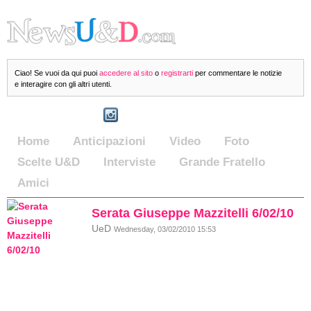
Ciao! Se vuoi da qui puoi
accedere al sito
o
registrarti
per commentare le notizie
e interagire con gli altri utenti.
Home
Anticipazioni
Video
Foto
Scelte U&D
Interviste
Grande Fratello
Amici
Serata Giuseppe Mazzitelli 6/02/10
UeD
Wednesday, 03/02/2010 15:53