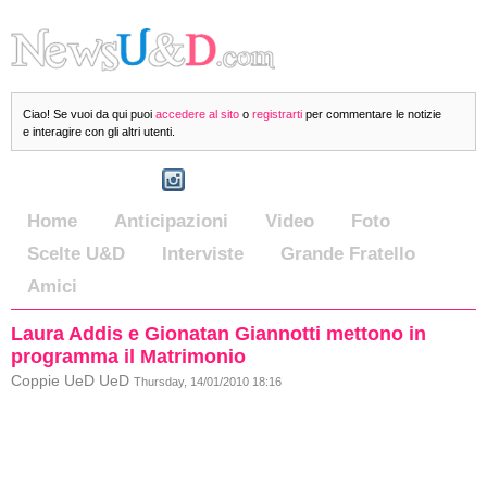
Ciao! Se vuoi da qui puoi
accedere al sito
o
registrarti
per commentare le notizie
e interagire con gli altri utenti.
Home
Anticipazioni
Video
Foto
Scelte U&D
Interviste
Grande Fratello
Amici
Laura Addis e Gionatan Giannotti mettono in
programma il Matrimonio
Coppie UeD UeD
Thursday, 14/01/2010 18:16