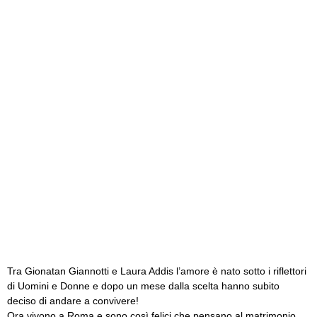
Tra Gionatan Giannotti e Laura Addis l’amore è nato sotto i riflettori
di Uomini e Donne e dopo un mese dalla scelta hanno subito
deciso di andare a convivere!
Ora vivono a Roma e sono così felici che pensano al matrimonio,