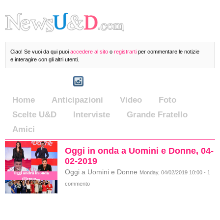
Ciao! Se vuoi da qui puoi
accedere al sito
o
registrarti
per commentare le notizie
e interagire con gli altri utenti.
Home
Anticipazioni
Video
Foto
Scelte U&D
Interviste
Grande Fratello
Amici
Oggi in onda a Uomini e Donne, 04-
02-2019
Oggi a Uomini e Donne
Monday, 04/02/2019 10:00 - 1
commento