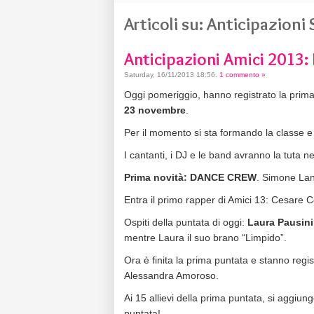
Articoli su: Anticipazion
Anticipazioni Amici 2013:
Saturday, 16/11/2013 18:56
.
1 commento »
Oggi pomeriggio, hanno registrato la prim
23 novembre
.
Per il momento si sta formando la classe e c
I cantanti, i DJ e le band avranno la tuta ner
Prima novità: DANCE CREW
. Simone Lan
Entra il primo rapper di Amici 13: Cesare
Ospiti della puntata di oggi:
Laura Pausini
mentre Laura il suo brano “Limpido”.
Ora è finita la prima puntata e stanno regi
Alessandra Amoroso.
Ai 15 allievi della prima puntata, si aggiu
puntata!