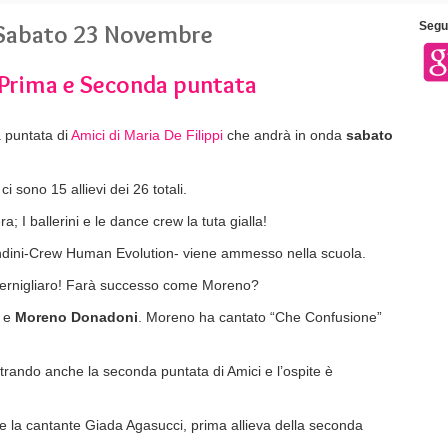
i Sabato 23 Novembre
Segui
 Prima e Seconda puntata
a puntata di
Amici di Maria De Filippi
che andrà in onda
sabato
i sono 15 allievi dei 26 totali.
a; I ballerini e le dance crew la tuta gialla!
dini-Crew Human Evolution- viene ammesso nella scuola.
 Cernigliaro! Farà successo come Moreno?
e
Moreno Donadoni
. Moreno ha cantato “Che Confusione”
strando anche la seconda puntata di Amici e l’ospite è
nge la cantante Giada Agasucci, prima allieva della seconda