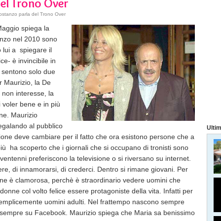
el Trono Over
ostanzo parla del Trono Over
Maggio spiega la
anzo nel 2010 sono
 lui a spiegare il
ce- è invincibile in
i sentono solo due
er Maurizio, la De
o non interesse, la
i voler bene e in più
ine. Maurizio
egalando al pubblico
Ultim
sione deve cambiare per il fatto che ora esistono persone che a
ù ha scoperto che i giornali che si occupano di tronisti sono
 ventenni preferiscono la televisione o si riversano su internet.
e, di innamorarsi, di crederci. Dentro si rimane giovani. Per
ne è clamorosa, perchè è straordinario vedere uomini che
donne col volto felice essere protagoniste della vita. Infatti per
o semplicemente uomini adulti. Nel frattempo nascono sempre
 sempre su Facebook. Maurizio spiega che Maria sa benissimo