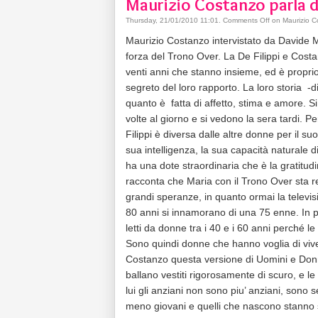
Maurizio Costanzo parla d
Thursday, 21/01/2010 11:01
.
Comments Off
on Maurizio C
Maurizio Costanzo intervistato da Davide 
forza del Trono Over. La De Filippi e Cost
venti anni che stanno insieme, ed è proprio
segreto del loro rapporto. La loro storia -di
quanto è fatta di affetto, stima e amore. S
volte al giorno e si vedono la sera tardi. P
Filippi è diversa dalle altre donne per il su
sua intelligenza, la sua capacità naturale d
ha una dote straordinaria che è la gratitud
racconta che Maria con il Trono Over sta r
grandi speranze, in quanto ormai la televi
80 anni si innamorano di una 75 enne. In pi
letti da donne tra i 40 e i 60 anni perché le
Sono quindi donne che hanno voglia di viver
Costanzo questa versione di Uomini e Don
ballano vestiti rigorosamente di scuro, e le 
lui gli anziani non sono piu’ anziani, son
meno giovani e quelli che nascono stanno