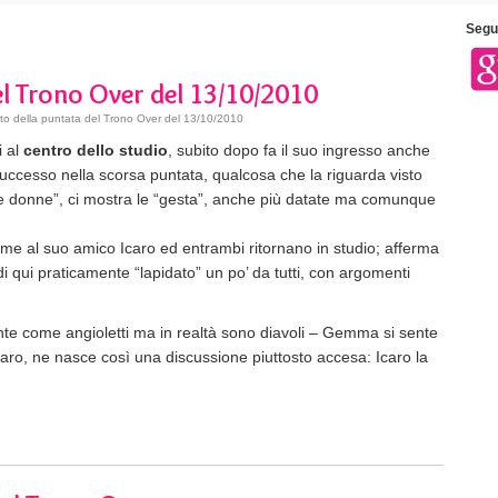
Segui
el Trono Over del 13/10/2010
o della puntata del Trono Over del 13/10/2010
 al
centro dello studio
, subito dopo fa il suo ingresso anche
uccesso nella scorsa puntata, qualcosa che la riguarda visto
le donne”, ci mostra le “gesta”, anche più datate ma comunque
me al suo amico Icaro ed entrambi ritornano in studio; afferma
di qui praticamente “lapidato” un po’ da tutti, con argomenti
inte come angioletti ma in realtà sono diavoli – Gemma si sente
Icaro, ne nasce così una discussione piuttosto accesa: Icaro la