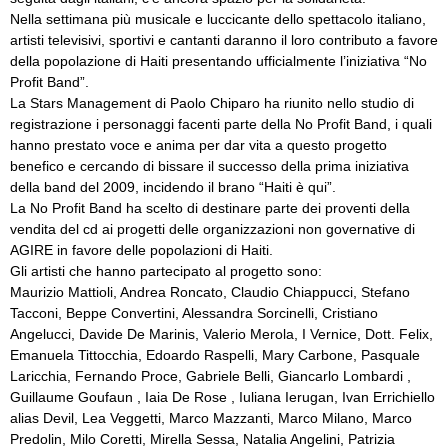
Nella settimana più musicale e luccicante dello spettacolo italiano,
artisti televisivi, sportivi e cantanti daranno il loro contributo a favore
della popolazione di Haiti presentando ufficialmente l’iniziativa “No
Profit Band”.
La Stars Management di Paolo Chiparo ha riunito nello studio di
registrazione i personaggi facenti parte della No Profit Band, i quali
hanno prestato voce e anima per dar vita a questo progetto
benefico e cercando di bissare il successo della prima iniziativa
della band del 2009, incidendo il brano “Haiti è qui”.
La No Profit Band ha scelto di destinare parte dei proventi della
vendita del cd ai progetti delle organizzazioni non governative di
AGIRE in favore delle popolazioni di Haiti.
Gli artisti che hanno partecipato al progetto sono:
Maurizio Mattioli, Andrea Roncato, Claudio Chiappucci, Stefano
Tacconi, Beppe Convertini, Alessandra Sorcinelli, Cristiano
Angelucci, Davide De Marinis, Valerio Merola, I Vernice, Dott. Felix,
Emanuela Tittocchia, Edoardo Raspelli, Mary Carbone, Pasquale
Laricchia, Fernando Proce, Gabriele Belli, Giancarlo Lombardi ,
Guillaume Goufaun , Iaia De Rose , Iuliana Ierugan, Ivan Errichiello
alias Devil, Lea Veggetti, Marco Mazzanti, Marco Milano, Marco
Predolin, Milo Coretti, Mirella Sessa, Natalia Angelini, Patrizia