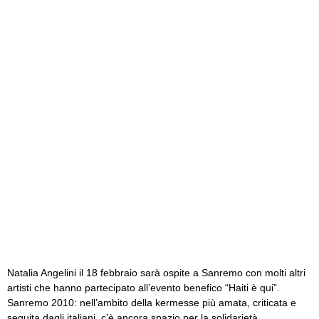
Natalia Angelini il 18 febbraio sarà ospite a Sanremo con molti altri
artisti che hanno partecipato all’evento benefico “Haiti è qui”.
Sanremo 2010: nell’ambito della kermesse più amata, criticata e
seguita dagli italiani, c’è ancora spazio per la solidarietà.