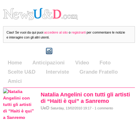
Ciao! Se vuoi da qui puoi
accedere al sito
o
registrarti
per commentare le notizie
e interagire con gli altri utenti.
Home
Anticipazioni
Video
Foto
Scelte U&D
Interviste
Grande Fratello
Amici
Natalia Angelini con tutti gli artisti
di “Haiti è qui” a Sanremo
UeD
Saturday, 13/02/2010 19:17 - 1 commento