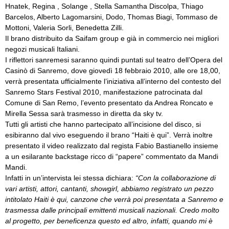
Hnatek, Regina , Solange , Stella Samantha Discolpa, Thiago
Barcelos, Alberto Lagomarsini, Dodo, Thomas Biagi, Tommaso de
Mottoni, Valeria Sorli, Benedetta Zilli.
Il brano distribuito da Saifam group e già in commercio nei migliori
negozi musicali Italiani.
I riflettori sanremesi saranno quindi puntati sul teatro dell’Opera del
Casinò di Sanremo, dove giovedì 18 febbraio 2010, alle ore 18,00,
verrà presentata ufficialmente l’iniziativa all’interno del contesto del
Sanremo Stars Festival 2010, manifestazione patrocinata dal
Comune di San Remo, l’evento presentato da Andrea Roncato e
Mirella Sessa sarà trasmesso in diretta da sky tv.
Tutti gli artisti che hanno partecipato all’incisione del disco, si
esibiranno dal vivo eseguendo il brano “Haiti è qui”. Verrà inoltre
presentato il video realizzato dal regista Fabio Bastianello insieme
a un esilarante backstage ricco di “papere” commentato da Mandi
Mandi.
Infatti in un’intervista lei stessa dichiara:
“Con la collaborazione di
vari artisti, attori, cantanti, showgirl, abbiamo registrato un pezzo
intitolato
Haiti è qui
, canzone che verrà poi presentata a Sanremo e
trasmessa dalle principali emittenti musicali nazionali. Credo molto
al progetto, per beneficenza questo ed altro, infatti, quando mi è