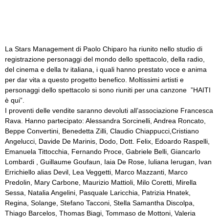
La Stars Management di Paolo Chiparo ha riunito nello studio di
registrazione personaggi del mondo dello spettacolo, della radio,
del cinema e della tv italiana, i quali hanno prestato voce e anima
per dar vita a questo progetto benefico. Moltissimi artisti e
personaggi dello spettacolo si sono riuniti per una canzone ”HAITI
è qui”.
I proventi delle vendite saranno devoluti all’associazione Francesca
Rava. Hanno partecipato: Alessandra Sorcinelli, Andrea Roncato,
Beppe Convertini, Benedetta Zilli, Claudio Chiappucci,Cristiano
Angelucci, Davide De Marinis, Dodo, Dott. Felix, Edoardo Raspelli,
Emanuela Tittocchia, Fernando Proce, Gabriele Belli, Giancarlo
Lombardi , Guillaume Goufaun, Iaia De Rose, Iuliana Ierugan, Ivan
Errichiello alias Devil, Lea Veggetti, Marco Mazzanti, Marco
Predolin, Mary Carbone, Maurizio Mattioli, Milo Coretti, Mirella
Sessa, Natalia Angelini, Pasquale Laricchia, Patrizia Hnatek,
Regina, Solange, Stefano Tacconi, Stella Samantha Discolpa,
Thiago Barcelos, Thomas Biagi, Tommaso de Mottoni, Valeria