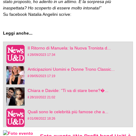
stato proposto, ho aderito in un attimo. E la sorpresa più
inaspettata? Ho scoperto di essere molto intonata!”
Su facebook Natalia Angelini scrive:
Leggi anche...
Il Ritorno di Manuela: la Nuova Tronista d...
il 28/09/2023 17:34
Anticipazioni Uomini e Donne Trono Classic...
il 09/05/2023 17:19
Chiara e Davide: “Ti va di stare bene?�...
il 28/10/2022 21:02
Quali sono le celebrità più famose che a...
il 01/08/2022 18:26