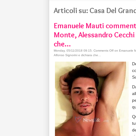
Articoli su: Casa Del Gran
Emanuele Mauti comment
Monte, Alessandro Cecchi 
che…
Monday, 05/11/2018 09:15
.
Comments Off
on Emanuele Ma
Alfonso Signorini e dichiara che…
De
co
So
Da
al
pe
qu
Qu
tu
d