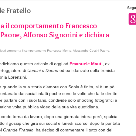
de Fratello
Segui
a il comportamento Francesco
Paone, Alfonso Signorini e dichiara
uti commenta il comportamento Francesco Monte, Alessandro Cecchi Paone,
dichiamo questo articolo di oggi ad
Emanuele Mauti
, ex
rteggiatore di
Uomini e Donne
ed ex fidanzato della tronista
nia Lorenzini.
 quando la sua storia d’amore con Sonia è finita, si è un pò
lontanato dai social infatti poche sono le volte che fa le dirette
r parlare con i suoi fans, condivide solo shooting fotografici e
alche volta pubblica video della sua vita quotidiana.
ando torna da lavoro, dopo una giornata intera però, spulcia
tto il gossip che gira sui social e lunedì scorso, dopo la puntata
el
Grande Fratello
, ha deciso di commentare il tutto con dei