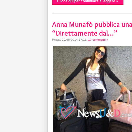
Clicca qui per continuare a leggere »
Anna Munafò pubblica una 
“Direttamente dal…”
Friday, 20/06/2014 17:11
.
17 commenti »