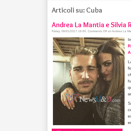
Articoli su: Cuba
Andrea La Mantia e Silvia 
Friday, 06/01/2017 16:00
.
Comments Off
on Andrea La Man
I
R
A
L
f
c
h
q
a
S
c
e
e