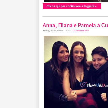
Clicca qui per continuare a leggere »
Anna, Eliana e Pamela a Cu
Friday, 20/06/2014 12:44
.
16 commenti »