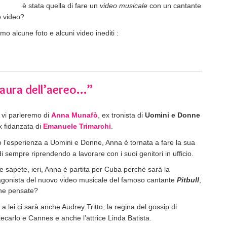
è stata quella di fare un
video musicale
con un cantante
o video?
iamo alcune foto e alcuni video inediti :
aura dell’aereo…”
 vi parleremo di
Anna Munafò
, ex tronista di
Uomini e Donne
x fidanzata di
Emanuele Trimarchi
.
 l’esperienza a Uomini e Donne, Anna è tornata a fare la sua
di sempre riprendendo a lavorare con i suoi genitori in ufficio.
 sapete, ieri, Anna è partita per Cuba perchè sarà la
agonista del nuovo video musicale del famoso cantante
Pitbull
,
ne pensate?
 a lei ci sarà anche Audrey Tritto, la regina del gossip di
ecarlo e Cannes e anche l’attrice Linda Batista.