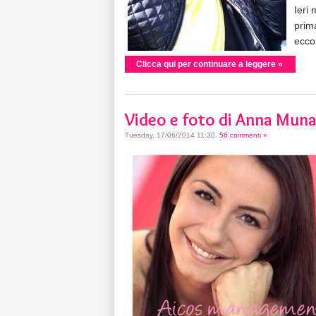
Ieri 
prim
eccol
Clicca qui per continuare a leggere »
Video e foto di Anna Muna
Tuesday, 17/06/2014 11:30
.
56 commenti »