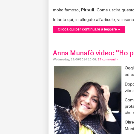
molto famoso,
Pitbull
. Come uscirà quest
Intanto qui, in allegato all’articolo, vi inser
Clicca qui per continuare a leggere »
Anna Munafò video: “Ho p
Wednesday, 18/06/2014 16:06
.
17 commenti »
Oggi
ed e
Dopo
vita 
Come
prot
che 
Oltre
Mont