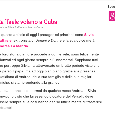
Segui
Raffaele volano a Cuba
tia e Silvia Raffaele volano a Cuba
n questo articolo di oggi i protagonisti principali sono
Silvia
affaele
, ex tronista di
Uomini e Donne
e la sua dolce metà,
ndrea La Mantia
.
a loro storia d’amore procede a gonfie vele, sono felicemente
idanzati ed ogni giorno sempre più innamorati. Sappiamo tutti
he purtroppo Silvia ha attraversato un brutto periodo visto che
a perso il papà, ma ad oggi pian piano grazie alla presenza
uotidiana di Andrea, della sua famiglia e delle sue migliori
miche, si sta riprendendo alla grande.
appiamo anche che ormai da qualche mese Andrea e Silvia
onvivono visto che lui essendo giocatore del Vercelli, deve
ssere sempre su e così hanno deciso ufficialmente di trasferirsi
ntrambi.