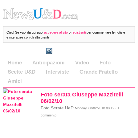
Ciao! Se vuoi da qui puoi
accedere al sito
o
registrarti
per commentare le notizie
e interagire con gli altri utenti.
Home
Anticipazioni
Video
Foto
Scelte U&D
Interviste
Grande Fratello
Amici
Foto serata Giuseppe Mazzitelli
06/02/10
Foto Serate UeD
Monday, 08/02/2010 08:12 - 1
commento