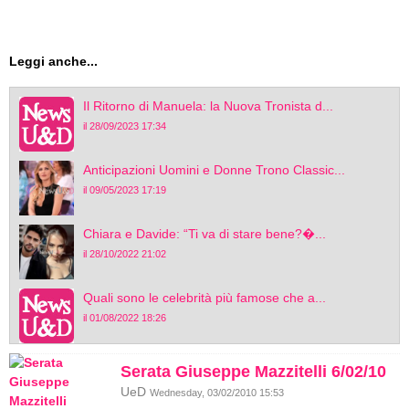
Leggi anche...
Il Ritorno di Manuela: la Nuova Tronista d...
il 28/09/2023 17:34
Anticipazioni Uomini e Donne Trono Classic...
il 09/05/2023 17:19
Chiara e Davide: “Ti va di stare bene?�...
il 28/10/2022 21:02
Quali sono le celebrità più famose che a...
il 01/08/2022 18:26
Serata Giuseppe Mazzitelli 6/02/10
UeD
Wednesday, 03/02/2010 15:53