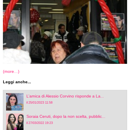
(more…)
Leggi anche...
L’amica di Alessio Corvino risponde a La...
il 25/01/2023 11:58
Soraia Ceruti, dopo la non scelta, pubblic...
il 27/03/2022 19:23