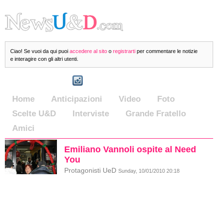
Ciao! Se vuoi da qui puoi
accedere al sito
o
registrarti
per commentare le notizie
e interagire con gli altri utenti.
Home
Anticipazioni
Video
Foto
Scelte U&D
Interviste
Grande Fratello
Amici
Emiliano Vannoli ospite al Need
You
Protagonisti UeD
Sunday, 10/01/2010 20:18