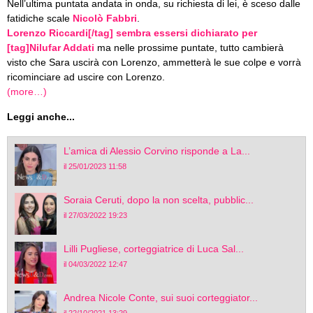
Nell’ultima puntata andata in onda, su richiesta di lei, è sceso dalle
fatidiche scale
Nicolò Fabbri
.
Lorenzo Riccardi[/tag] sembra essersi dichiarato per
[tag]Nilufar Addati
ma nelle prossime puntate, tutto cambierà
visto che Sara uscirà con Lorenzo, ammetterà le sue colpe e vorrà
ricominciare ad uscire con Lorenzo.
(more…)
Leggi anche...
L’amica di Alessio Corvino risponde a La...
il 25/01/2023 11:58
Soraia Ceruti, dopo la non scelta, pubblic...
il 27/03/2022 19:23
Lilli Pugliese, corteggiatrice di Luca Sal...
il 04/03/2022 12:47
Andrea Nicole Conte, sui suoi corteggiator...