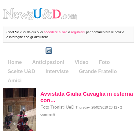
Ciao! Se vuoi da qui puoi
accedere al sito
o
registrarti
per commentare le notizie
e interagire con gli altri utenti.
Home
Anticipazioni
Video
Foto
Scelte U&D
Interviste
Grande Fratello
Amici
Avvistata Giulia Cavaglia in esterna
con…
Foto Tronisti UeD
Thursday, 28/02/2019 23:12 - 2
commenti