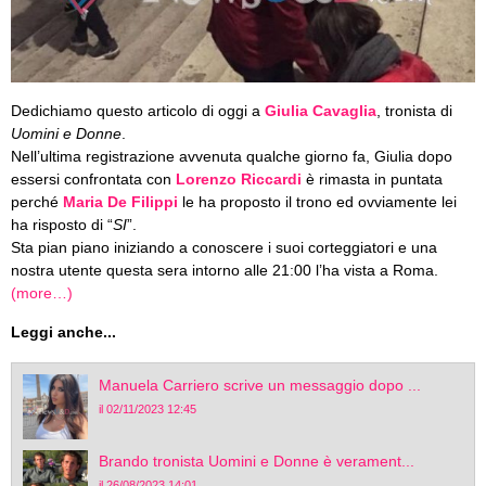
Dedichiamo questo articolo di oggi a
Giulia Cavaglia
, tronista di
Uomini e Donne
.
Nell’ultima registrazione avvenuta qualche giorno fa, Giulia dopo
essersi confrontata con
Lorenzo Riccardi
è rimasta in puntata
perché
Maria De Filippi
le ha proposto il trono ed ovviamente lei
ha risposto di “
SI
”.
Sta pian piano iniziando a conoscere i suoi corteggiatori e una
nostra utente questa sera intorno alle 21:00 l’ha vista a Roma.
(more…)
Leggi anche...
Manuela Carriero scrive un messaggio dopo ...
il 02/11/2023 12:45
Brando tronista Uomini e Donne è verament...
il 26/08/2023 14:01