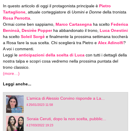
In questo articolo di oggi il protagonista principale è
Pietro
Tartaglione
, attuale corteggiatore di
Uomini e Donne
della tronista
Rosa Perrotta
.
Ormai come ben sappiamo,
Marco Cartasegna
ha scelto
Federica
Benincà
,
Desirèe Popper
ha abbandonato il trono,
Luca Onestini
ha scelto
Soleil Sorgè
e finalmente la prossima settimana toccherà
a Rosa fare la sua scelta. Chi sceglierà tra Pietro e
Alex Adinolfi
?
A voi i commenti.
Leggi le
anticipazioni della scelta di Luca
con tutti i dettagli della
nostra talpa e scopri cosa vedremo nella prossima puntata del
trono classico.
(more…)
Leggi anche...
L’amica di Alessio Corvino risponde a La...
il 25/01/2023 11:58
Soraia Ceruti, dopo la non scelta, pubblic...
il 27/03/2022 19:23