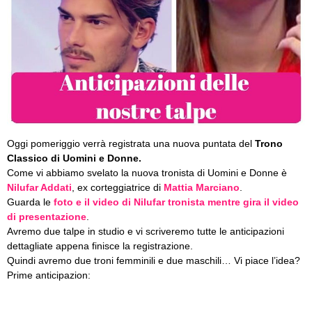
Oggi pomeriggio verrà registrata una nuova puntata del
T
rono
Classico di Uomini e Donne.
Come vi abbiamo svelato la nuova tronista di Uomini e Donne è
Nilufar Addati
, ex corteggiatrice di
Mattia Marciano
.
Guarda le
foto e il video di Nilufar tronista mentre gira il video
di presentazione
.
Avremo due talpe in studio e vi scriveremo tutte le anticipazioni
dettagliate appena finisce la registrazione.
Quindi avremo due troni femminili e due maschili… Vi piace l’idea?
Prime anticipazion: