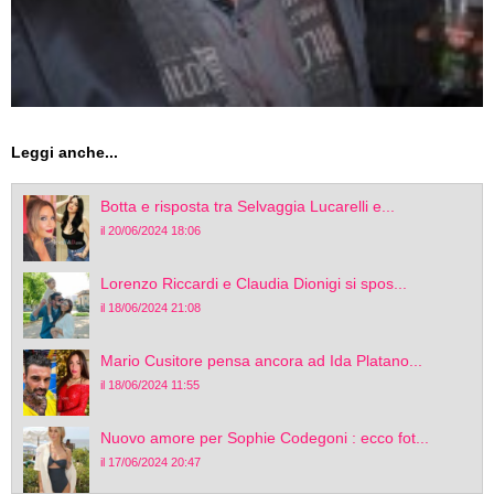
Leggi anche...
Botta e risposta tra Selvaggia Lucarelli e...
il 20/06/2024 18:06
Lorenzo Riccardi e Claudia Dionigi si spos...
il 18/06/2024 21:08
Mario Cusitore pensa ancora ad Ida Platano...
il 18/06/2024 11:55
Nuovo amore per Sophie Codegoni : ecco fot...
il 17/06/2024 20:47