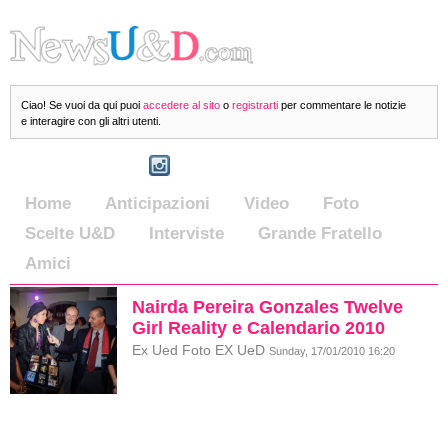
Ciao! Se vuoi da qui puoi
accedere al sito
o
registrarti
per commentare le notizie
e interagire con gli altri utenti.
Home
Anticipazioni
Video
Foto
Scelte U&D
Interviste
Grande Fratello
Amici
Nairda Pereira Gonzales Twelve
Girl Reality e Calendario 2010
Ex Ued Foto EX UeD
Sunday, 17/01/2010 16:20