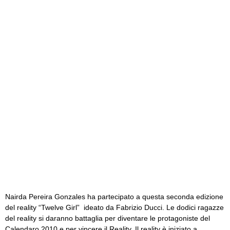
Nairda Pereira Gonzales ha partecipato a questa seconda edizione
del reality “Twelve Girl” ideato da Fabrizio Ducci. Le dodici ragazze
del reality si daranno battaglia per diventare le protagoniste del
Calendaro 2010 e per vincere il Reality. Il reality è iniziato a