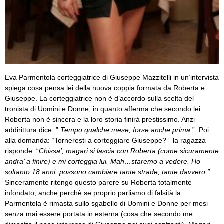
Eva Parmentola corteggiatrice di Giuseppe Mazzitelli in un’intervista
spiega cosa pensa lei della nuova coppia formata da Roberta e
Giuseppe. La corteggiatrice non è d’accordo sulla scelta del
tronista di Uomini e Donne, in quanto afferma che secondo lei
Roberta non è sincera e la loro storia finirà prestissimo. Anzi
addirittura dice: ”
Tempo qualche mese, forse anche prima
.” Poi
alla domanda: “Torneresti a corteggiare Giuseppe?” la ragazza
risponde: “
Chissa’, magari si lascia con Roberta (come sicuramente
andra’ a finire) e mi corteggia lui. Mah…staremo a vedere. Ho
soltanto 18 anni, possono cambiare tante strade, tante davvero.”
Sinceramente ritengo questo parere su Roberta totalmente
infondato, anche perchè se proprio parliamo di falsità la
Parmentola è rimasta sullo sgabello di Uomini e Donne per mesi
senza mai essere portata in esterna (cosa che secondo me