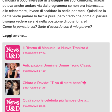
dimostra il poco interesse di Giuseppe nei suoi confronti). Magari
poteva anche andare via dal programma se non era interessata
alle telecamere, invece di scaldare la sedia per mesi. Quindi se la
gente vuole parlare lo faccia pure, però credo che prima di parlare
bisogna vedere se si è nella posizione di poterlo fare!
Come la pensate voi? Siete d’accordo con il mio parere?
Leggi anche...
Il Ritorno di Manuela: la Nuova Tronista d...
il 28/09/2023 17:34
Anticipazioni Uomini e Donne Trono Classic...
il 09/05/2023 17:19
Chiara e Davide: “Ti va di stare bene?�...
il 28/10/2022 21:02
Quali sono le celebrità più famose che a...
il 01/08/2022 18:26