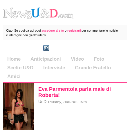
Ciao! Se vuoi da qui puoi
accedere al sito
o
registrarti
per commentare le notizie
e interagire con gli altri utenti.
Home
Anticipazioni
Video
Foto
Scelte U&D
Interviste
Grande Fratello
Amici
Eva Parmentola parla male di
Roberta!
UeD
Thursday, 21/01/2010 15:59