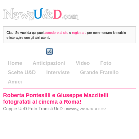
Ciao! Se vuoi da qui puoi
accedere al sito
o
registrarti
per commentare le notizie
e interagire con gli altri utenti.
Home
Anticipazioni
Video
Foto
Scelte U&D
Interviste
Grande Fratello
Amici
Roberta Pontesilli e Giuseppe Mazzitelli
fotografati al cinema a Roma!
Coppie UeD Foto Tronisti UeD
Thursday, 28/01/2010 10:52