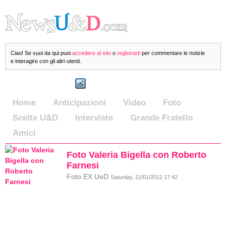
Ciao! Se vuoi da qui puoi
accedere al sito
o
registrarti
per commentare le notizie
e interagire con gli altri utenti.
Home
Anticipazioni
Video
Foto
Scelte U&D
Interviste
Grande Fratello
Amici
Foto Valeria Bigella con Roberto
Farnesi
Foto EX UeD
Saturday, 21/01/2012 17:42