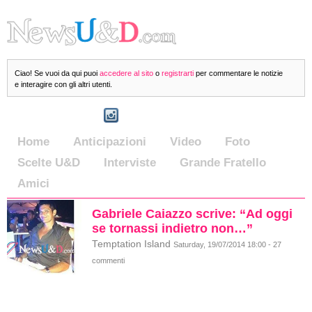
Ciao! Se vuoi da qui puoi
accedere al sito
o
registrarti
per commentare le notizie
e interagire con gli altri utenti.
Home
Anticipazioni
Video
Foto
Scelte U&D
Interviste
Grande Fratello
Amici
Gabriele Caiazzo scrive: “Ad oggi
se tornassi indietro non…”
Temptation Island
Saturday, 19/07/2014 18:00 - 27
commenti