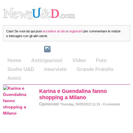
Ciao! Se vuoi da qui puoi
accedere al sito
o
registrarti
per commentare le notizie
e interagire con gli altri utenti.
Home
Anticipazioni
Video
Foto
Scelte U&D
Interviste
Grande Fratello
Amici
Karina e Guendalina fanno
shopping a Milano
Opinionisti
Thursday, 30/05/2013 11:15 - 8 commenti