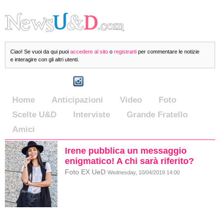
Ciao! Se vuoi da qui puoi
accedere al sito
o
registrarti
per commentare le notizie
e interagire con gli altri utenti.
Home
Anticipazioni
Video
Foto
Scelte U&D
Interviste
Grande Fratello
Amici
Irene pubblica un messaggio
enigmatico! A chi sarà riferito?
Foto EX UeD
Wednesday, 10/04/2019 14:00