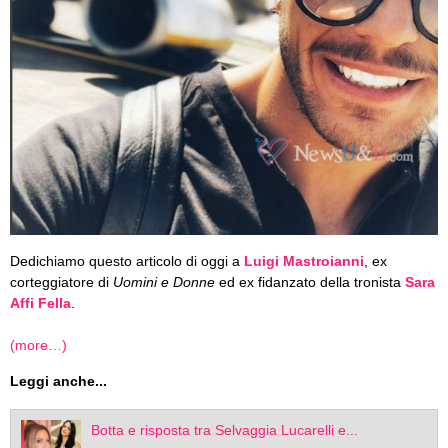
Dedichiamo questo articolo di oggi a
Luigi Mastroianni
, ex
corteggiatore di
Uomini e Donne
ed ex fidanzato della tronista
Sara
Affi Fella
.
(more…)
Leggi anche...
Botta e risposta tra Selvaggia Lucarelli e...