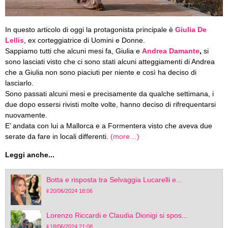
In questo articolo di oggi la protagonista principale è
Giulia De
Lellis
, ex corteggiatrice di Uomini e Donne.
Sappiamo tutti che alcuni mesi fa, Giulia e
Andrea Damante
,
si
sono lasciati visto che ci sono stati alcuni atteggiamenti di Andrea
che a Giulia non sono piaciuti per niente e così ha deciso di
lasciarlo.
Sono passati alcuni mesi e precisamente da qualche settimana, i
due dopo essersi rivisti molte volte, hanno deciso di rifrequentarsi
nuovamente.
E’ andata con lui a Mallorca e a Formentera visto che aveva due
serate da fare in locali differenti.
(more…)
Leggi anche...
Botta e risposta tra Selvaggia Lucarelli e...
il 20/06/2024 18:06
Lorenzo Riccardi e Claudia Dionigi si spos...
il 18/06/2024 21:08