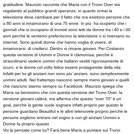
gratitudine. Maurizio racconta che Maria con il Trono Over sta
regalando al pubblico grandi speranze, in quanto ormai la
televisione deve cambiare per il fatto che ora esistono persone che
a 80 anni si innamorano di una 75 enne. In più ha scoperto che i
giornali che si occupano di tronisti sono letti da donne tra i 40 e i 60
anni perché le ventenni preferiscono la televisione o si riversano su
internet. Sono quindi donne che hanno voglia di vivere, di
innamorarsi, di crederci. Dentro si rimane giovani. Per Costanzo
questa versione di Uomini e Donne è clamorosa, perchè è
straordinario vedere uomini che ballano vestiti rigorosamente di
scuro, e le donne col volto felice essere protagoniste della vita.
Infatti per lui gli anziani non sono piu’ anziani, sono semplicemente
uomini adulti. Nel frattempo nascono sempre meno giovani e quelli
che nascono stanno sempre su Facebook. Maurizio spiega che
Maria sa benissimo che con questa versione del Trono Over, la
versione giovani calerà, ma afferma che questo “over 70″ è un
goal, perchè la gente vuole sognare infatti proprio per questo le
persone guardano Beautiful e le altre telenovele proprio perchè le
persone vogliono entrare nel sogno e con gli anziani Uomini e
Donne fa proprio questo.
Voi la pensate come lui? Farà bene Maria a puntare sul Trono