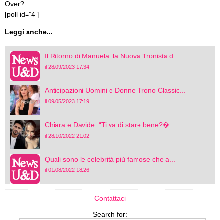
Over?
[poll id=”4”]
Leggi anche...
Il Ritorno di Manuela: la Nuova Tronista d...
il 28/09/2023 17:34
Anticipazioni Uomini e Donne Trono Classic...
il 09/05/2023 17:19
Chiara e Davide: “Ti va di stare bene?�...
il 28/10/2022 21:02
Quali sono le celebrità più famose che a...
il 01/08/2022 18:26
Contattaci
Search for: