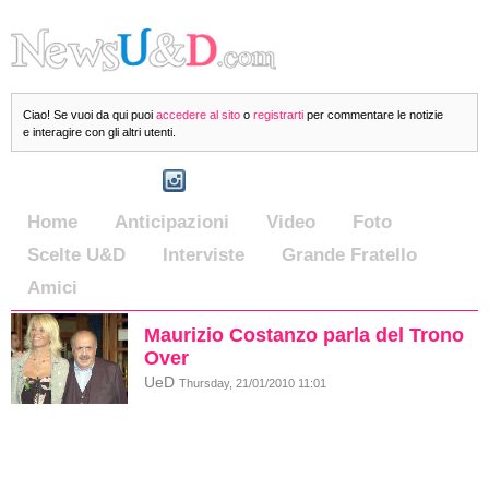
Ciao! Se vuoi da qui puoi
accedere al sito
o
registrarti
per commentare le notizie
e interagire con gli altri utenti.
Home
Anticipazioni
Video
Foto
Scelte U&D
Interviste
Grande Fratello
Amici
Maurizio Costanzo parla del Trono
Over
UeD
Thursday, 21/01/2010 11:01