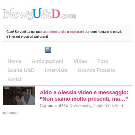
Ciao! Se vuoi da qui puoi
accedere al sito
o
registrarti
per commentare le notizie
e interagire con gli altri utenti.
Home
Anticipazioni
Video
Foto
Scelte U&D
Interviste
Grande Fratello
Amici
Aldo e Alessia video e messaggio:
“Non siamo molto presenti, ma…”
Coppie UeD UeD
Wednesday, 22/10/2014 16:35 - 4
commenti