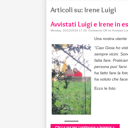
Articoli su: Irene Luigi
Avvistati Luigi e Irene in e
Monday, 10/12/2018 17:19
.
Comments Off
on Avvistati Lui
Una nostra utente 
“Ciao Gioia ho vist
sempre vicini. Sono
fatta fare. Pratic
persona puo’ farsi
ha fatto fare la fo
ha voluto che face
Ecco le foto:
Clicca qui per continuare a leggere »