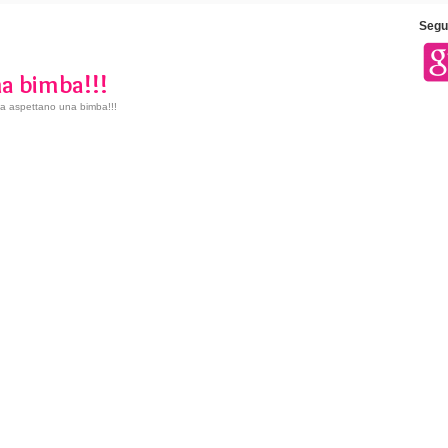
Segui
na bimba!!!
a aspettano una bimba!!!