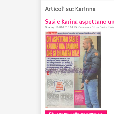
Articoli su: Karinna
Sasi e Karina aspettano u
Sunday, 10/01/2010 14:25
.
Comments Off
on Sasi e Karin
Clicca qui per continuare a leggere »