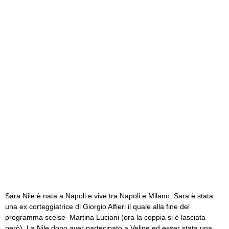
Sara Nile è nata a Napoli e vive tra Napoli e Milano. Sara è stata
una ex corteggiatrice di Giorgio Alfieri il quale alla fine del
programma scelse Martina Luciani (ora la coppia si è lasciata
però). La Nile dopo aver partecipato a Veline ed esser stata una