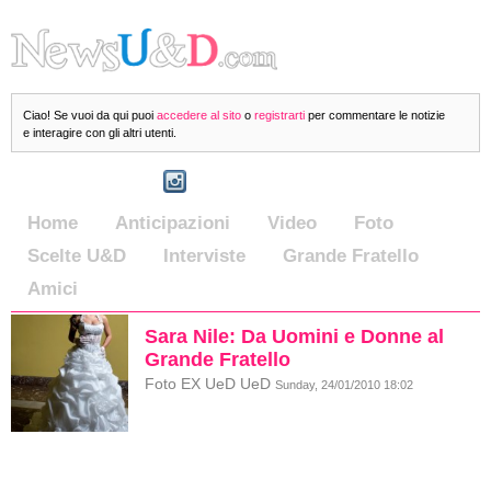
Ciao! Se vuoi da qui puoi
accedere al sito
o
registrarti
per commentare le notizie
e interagire con gli altri utenti.
Home
Anticipazioni
Video
Foto
Scelte U&D
Interviste
Grande Fratello
Amici
Sara Nile: Da Uomini e Donne al
Grande Fratello
Foto EX UeD UeD
Sunday, 24/01/2010 18:02