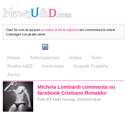
Ciao! Se vuoi da qui puoi
accedere al sito
o
registrarti
per commentare le notizie
e interagire con gli altri utenti.
Home
Anticipazioni
Video
Foto
Scelte U&D
Interviste
Grande Fratello
Amici
Michela Lombardi commenta su
facebook Cristiano Ronaldo!
Foto EX UeD
Thursday, 21/01/2010 08:30