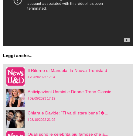
Leggi anche...
Il Ritorno di Manuela: la Nuova Tronista d...
il 28/09/2023 17:34
Anticipazioni Uomini e Donne Trono Classic...
il 09/05/2023 17:19
Chiara e Davide: “Ti va di stare bene?�...
il 28/10/2022 21:02
Quali sono le celebrità più famose che a...