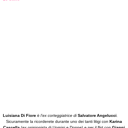
Luisiana Di Fiore
è
l’ex corteggiatrice di
Salvatore Angelucci
.
Sicuramente la ricorderete durante uno dei tanti litigi con
Karina
Cascella
(ex opinionista di Uomini e Donne) e per il flirt con
Gianni