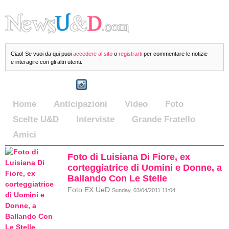
Ciao! Se vuoi da qui puoi
accedere al sito
o
registrarti
per commentare le notizie
e interagire con gli altri utenti.
Home
Anticipazioni
Video
Foto
Scelte U&D
Interviste
Grande Fratello
Amici
Foto di Luisiana Di Fiore, ex
corteggiatrice di Uomini e Donne, a
Ballando Con Le Stelle
Foto EX UeD
Sunday, 03/04/2011 11:04