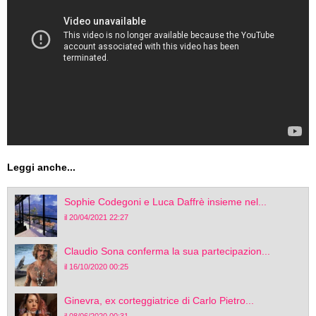
Leggi anche...
Sophie Codegoni e Luca Daffrè insieme nel...
il 20/04/2021 22:27
Claudio Sona conferma la sua partecipazion...
il 16/10/2020 00:25
Ginevra, ex corteggiatrice di Carlo Pietro...