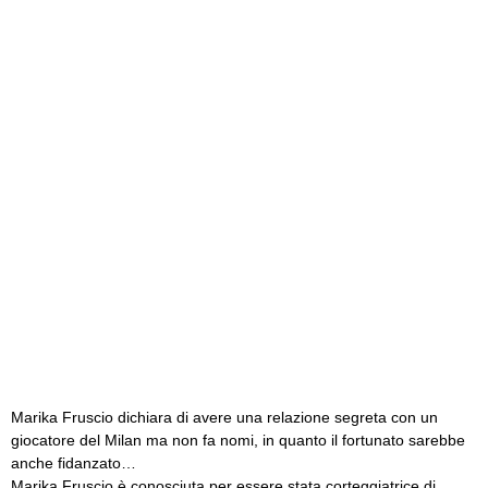
Marika Fruscio dichiara di avere una relazione segreta con un
giocatore del Milan ma non fa nomi, in quanto il fortunato sarebbe
anche fidanzato…
Marika Fruscio è conosciuta per essere stata corteggiatrice di