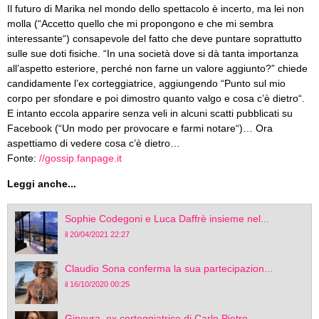
Il futuro di Marika nel mondo dello spettacolo è incerto, ma lei non
molla (“Accetto quello che mi propongono e che mi sembra
interessante“) consapevole del fatto che deve puntare soprattutto
sulle sue doti fisiche. “In una società dove si dà tanta importanza
all’aspetto esteriore, perché non farne un valore aggiunto?” chiede
candidamente l’ex corteggiatrice, aggiungendo “Punto sul mio
corpo per sfondare e poi dimostro quanto valgo e cosa c’è dietro“.
E intanto eccola apparire senza veli in alcuni scatti pubblicati su
Facebook (“Un modo per provocare e farmi notare“)… Ora
aspettiamo di vedere cosa c’è dietro…
Fonte:
//gossip.fanpage.it
Leggi anche...
Sophie Codegoni e Luca Daffrè insieme nel...
il 20/04/2021 22:27
Claudio Sona conferma la sua partecipazion...
il 16/10/2020 00:25
Ginevra, ex corteggiatrice di Carlo Pietro...