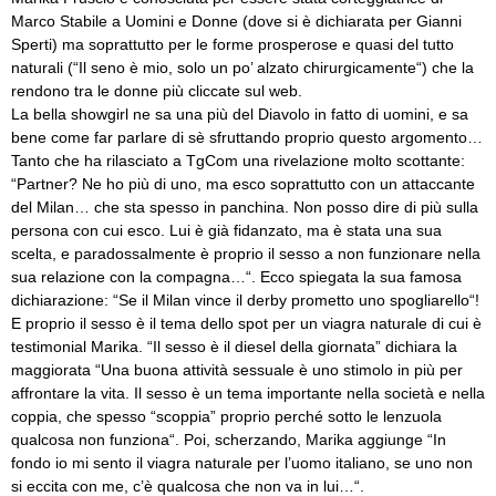
Marco Stabile a Uomini e Donne (dove si è dichiarata per Gianni
Sperti) ma soprattutto per le forme prosperose e quasi del tutto
naturali (“Il seno è mio, solo un po’ alzato chirurgicamente“) che la
rendono tra le donne più cliccate sul web.
La bella showgirl ne sa una più del Diavolo in fatto di uomini, e sa
bene come far parlare di sè sfruttando proprio questo argomento…
Tanto che ha rilasciato a TgCom una rivelazione molto scottante:
“Partner? Ne ho più di uno, ma esco soprattutto con un attaccante
del Milan… che sta spesso in panchina. Non posso dire di più sulla
persona con cui esco. Lui è già fidanzato, ma è stata una sua
scelta, e paradossalmente è proprio il sesso a non funzionare nella
sua relazione con la compagna…“. Ecco spiegata la sua famosa
dichiarazione: “Se il Milan vince il derby prometto uno spogliarello“!
E proprio il sesso è il tema dello spot per un viagra naturale di cui è
testimonial Marika. “Il sesso è il diesel della giornata” dichiara la
maggiorata “Una buona attività sessuale è uno stimolo in più per
affrontare la vita. Il sesso è un tema importante nella società e nella
coppia, che spesso “scoppia” proprio perché sotto le lenzuola
qualcosa non funziona“. Poi, scherzando, Marika aggiunge “In
fondo io mi sento il viagra naturale per l’uomo italiano, se uno non
si eccita con me, c’è qualcosa che non va in lui…“.