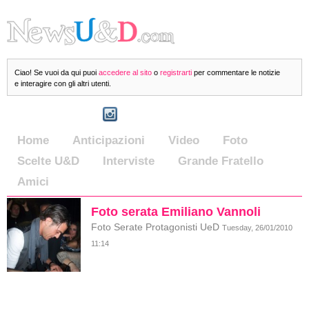
Ciao! Se vuoi da qui puoi
accedere al sito
o
registrarti
per commentare le notizie
e interagire con gli altri utenti.
Home
Anticipazioni
Video
Foto
Scelte U&D
Interviste
Grande Fratello
Amici
Foto serata Emiliano Vannoli
Foto Serate Protagonisti UeD
Tuesday, 26/01/2010
11:14