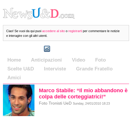
Ciao! Se vuoi da qui puoi
accedere al sito
o
registrarti
per commentare le notizie
e interagire con gli altri utenti.
Home
Anticipazioni
Video
Foto
Scelte U&D
Interviste
Grande Fratello
Amici
Marco Stabile: “Il mio abbandono è
colpa delle corteggiatrici!”
Foto Tronisti UeD
Sunday, 24/01/2010 18:23