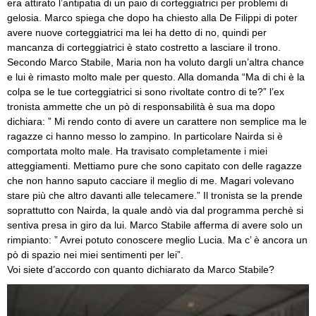
era attirato l’antipatia di un paio di corteggiatrici per problemi di
gelosia. Marco spiega che dopo ha chiesto alla De Filippi di poter
avere nuove corteggiatrici ma lei ha detto di no, quindi per
mancanza di corteggiatrici è stato costretto a lasciare il trono.
Secondo Marco Stabile, Maria non ha voluto dargli un’altra chance
e lui è rimasto molto male per questo. Alla domanda “Ma di chi è la
colpa se le tue corteggiatrici si sono rivoltate contro di te?” l’ex
tronista ammette che un pò di responsabilità è sua ma dopo
dichiara: ” Mi rendo conto di avere un carattere non semplice ma le
ragazze ci hanno messo lo zampino. In particolare Nairda si è
comportata molto male. Ha travisato completamente i miei
atteggiamenti. Mettiamo pure che sono capitato con delle ragazze
che non hanno saputo cacciare il meglio di me. Magari volevano
stare più che altro davanti alle telecamere.” Il tronista se la prende
soprattutto con Nairda, la quale andò via dal programma perchè si
sentiva presa in giro da lui. Marco Stabile afferma di avere solo un
rimpianto: ” Avrei potuto conoscere meglio Lucia. Ma c’ è ancora un
pò di spazio nei miei sentimenti per lei”.
Voi siete d’accordo con quanto dichiarato da Marco Stabile?