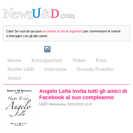
Ciao! Se vuoi da qui puoi
accedere al sito
o
registrarti
per commentare le notizie
e interagire con gli altri utenti.
Home
Anticipazioni
Video
Foto
Scelte U&D
Interviste
Grande Fratello
Amici
Angelo Lella invita tutti gli amici di
Facebook al suo compleanno
UeD
Wednesday, 20/01/2010 12:47