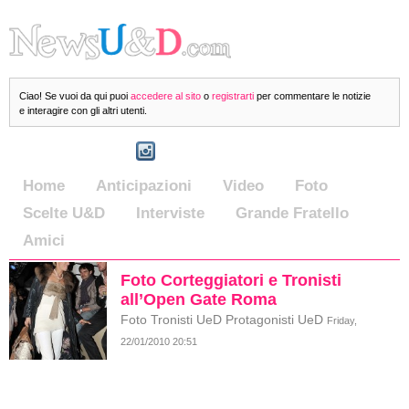
Ciao! Se vuoi da qui puoi
accedere al sito
o
registrarti
per commentare le notizie
e interagire con gli altri utenti.
Home
Anticipazioni
Video
Foto
Scelte U&D
Interviste
Grande Fratello
Amici
Foto Corteggiatori e Tronisti
all’Open Gate Roma
Foto Tronisti UeD Protagonisti UeD
Friday,
22/01/2010 20:51