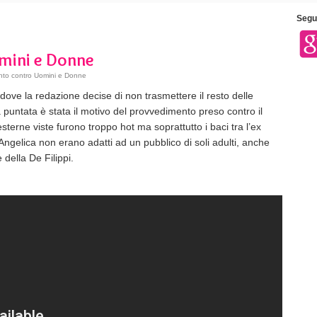
Segui
mini e Donne
to contro Uomini e Donne
 dove la redazione decise di non trasmettere il resto delle
puntata è stata il motivo del provvedimento preso contro il
erne viste furono troppo hot ma soprattutto i baci tra l’ex
 Angelica non erano adatti ad un pubblico di soli adulti, anche
 della De Filippi.