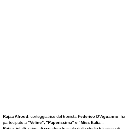
Rajaa Afroud
, corteggiatrice del tronista
Federico D’Aguanno
, ha
partecipato a
“Veline”, “Paperissima” e “Miss Italia”.
Rajaa
, infatti, prima di scendere le scale dello studio televisivo di