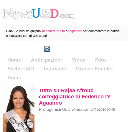
Ciao! Se vuoi da qui puoi
accedere al sito
o
registrarti
per commentare le notizie
e interagire con gli altri utenti.
Home
Anticipazioni
Video
Foto
Scelte U&D
Interviste
Grande Fratello
Amici
Tutto su Rajaa Afroud
corteggiatrice di Federico D’
Aguanno
Protagonisti UeD
Wednesday, 13/01/2010 00:05